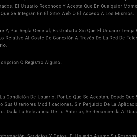
porados. El Usuario Reconoce Y Acepta Que En Cualquier Mom
 Que Se Integran En El Sitio Web O El Acceso A Los Mismos.
re Y, Por Regla General, Es Gratuito Sin Que El Usuario Teng
n Lo Relativo Al Coste De Conexión A Través De La Red De Te
rio.
cripción O Registro Alguno.
La Condición De Usuario, Por Lo Que Se Aceptan, Desde Que S
 Sus Ulteriores Modificaciones, Sin Perjuicio De La Aplicac
. Dada La Relevancia De Lo Anterior, Se Recomienda Al Usua
nformación, Servicios Y Datos. El Usuario Asume Su Responsa