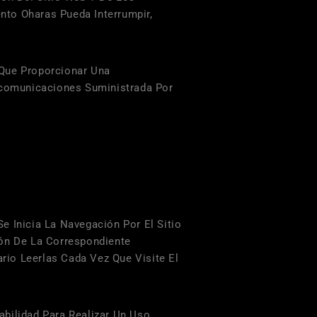
ento
Oharas
Pueda Interrumpir,
a Que Proporcionar Una
lecomunicaciones Suministrada Por
e Inicia La Navegación Por El Sitio
ión De La Correspondiente
rio Leerlas Cada Vez Que Visite El
bilidad Para Realizar Un Uso