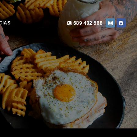
CIAS
689 402 568