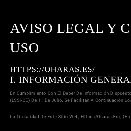
AVISO LEGAL Y 
USO
HTTPS://OHARAS.ES/
I. INFORMACIÓN GENERA
En Cumplimiento Con El Deber De Información Dispuesto
(LSSI-CE) De 11 De Julio, Se Facilitan A Continuación L
La Titularidad De Este Sitio Web,
Https://oharas.es/
, (e