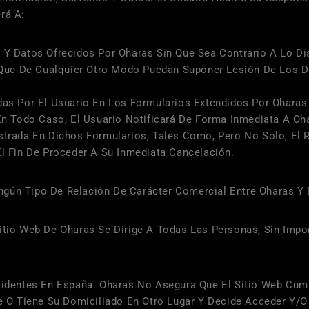
rá A:
s Y Datos Ofrecidos Por
Oharas
Sin Que Sea Contrario A Lo Di
 O Que De Cualquier Otro Modo Puedan Suponer Lesión De Los
das Por El Usuario En Los Formularios Extendidos Por
Oharas
 En Todo Caso, El Usuario Notificará De Forma Inmediata A
Oh
strada En Dichos Formularios, Tales Como, Pero No Sólo, El 
El Fin De Proceder A Su Inmediata Cancelación.
ngún Tipo De Relación De Carácter Comercial Entre
Oharas
Y 
Sitio Web De
Oharas
Se Dirige A Todas Las Personas, Sin Impo
sidentes En
España
.
Oharas
No Asegura Que El Sitio Web Cump
de O Tiene Su Domiciliado En Otro Lugar Y Decide Acceder Y/o