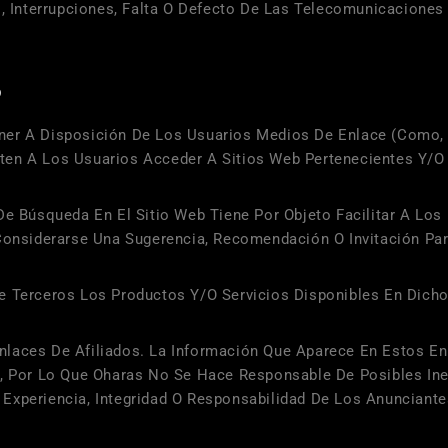
Interrupciones, Falta O Defecto De Las Telecomunicaciones Q
S
er A Disposición De Los Usuarios Medios De Enlace (como, En
ten A Los Usuarios Acceder A Sitios Web Pertenecientes Y/o
 De Búsqueda En El Sitio Web Tiene Por Objeto Facilitar A L
 Considerarse Una Sugerencia, Recomendación O Invitación Pa
e Terceros Los Productos Y/o Servicios Disponibles En Dicho
laces De Afiliados. La Información Que Aparece En Estos En
s, Por Lo Que
Oharas
No Se Hace Responsable De Posibles Inex
Experiencia, Integridad O Responsabilidad De Los Anunciant