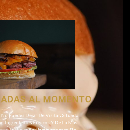
ARADAS AL MOMENTO
 No Puedes Dejar De Visitar. Situado
n Ingredientes Frescos Y De La Más
stos, Incluyendo
Hamburguesas Sin