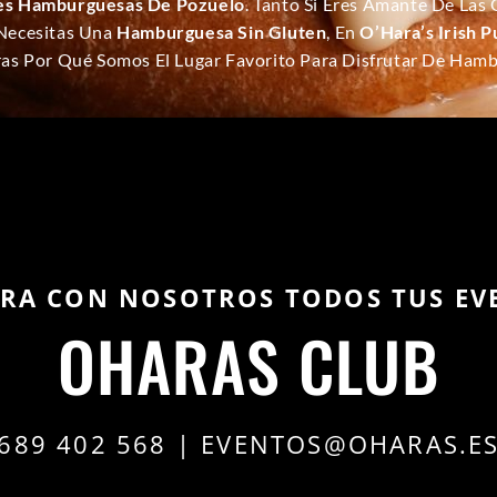
es Hamburguesas De Pozuelo
. Tanto Si Eres Amante De Las 
Necesitas Una
Hamburguesa Sin Gluten
, En
O’Hara’s Irish P
ras Por Qué Somos El Lugar Favorito Para Disfrutar De Ha
BRA CON NOSOTROS TODOS TUS EV
OHARAS CLUB
689 402 568
|
EVENTOS@OHARAS.E