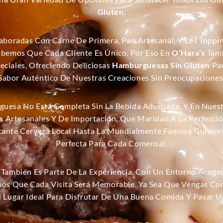
Gluten
.
boradas Con Carne De Primera, Pan Artesanal, Y Los Toppi
 Sabemos Que Cada Cliente Es Único, Por Eso En
O’Hara’s
Tamb
ciales, Ofreciendo Deliciosas
Hamburguesas Sin Gluten
Par
Sabor Auténtico De Nuestras Creaciones Sin Preocupaciones
guesa No Está Completa Sin La Bebida Adecuada, Y En Nuest
s
Artesanales Y De Importación, Que Maridan A La Perfecci
ante Cerveza Local Hasta La Mundialmente Famosa Guinnes
Perfecta Para Cada Comensal.
También Es Parte De La Experiencia. Con Un Entorno Acoged
mos Que Cada Visita Será Memorable. Ya Sea Que Vengas Con 
l Lugar Ideal Para Disfrutar De Una Buena Comida Y Pasar U