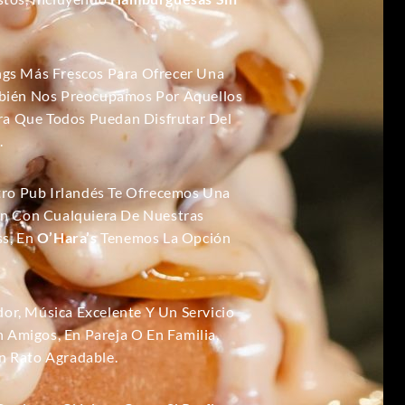
ngs Más Frescos Para Ofrecer Una
ién Nos Preocupamos Por Aquellos
a Que Todos Puedan Disfrutar Del
.
ro Pub Irlandés Te Ofrecemos Una
ón Con Cualquiera De Nuestras
s, En
O’Hara’s
Tenemos La Opción
or, Música Excelente Y Un Servicio
Amigos, En Pareja O En Familia,
n Rato Agradable.