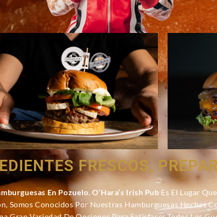
EDIENTES FRESCOS, PREP
amburguesas En Pozuelo
,
O’Hara’s Irish Pub
Es El Lugar Que
ón, Somos Conocidos Por Nuestras Hamburguesas Hechas Co
na Gran Variedad De Opciones Para Satisfacer Todos Los Gu