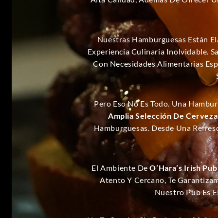
Nuestras Hamburguesas Están Ela
Experiencia Culinaria Inolvidable.
Con Necesidades Alimentarias Espe
Pero Eso No Es Todo. Una Hambur
Amplia Selección De Cerveza
Hamburguesas. Desde Una Refresc
El Ambiente De
O’Hara’s Irish Pub
Atento Y Cercano, Te Garantiza
Nuestro Pub Es E