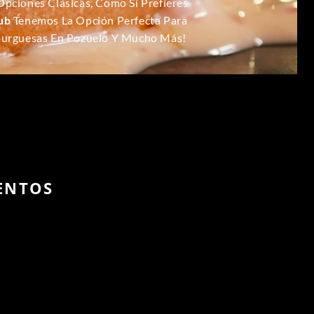
Opciones Clásicas, Como Si Prefieres
ub
Tenemos La Opción Perfecta Para
mburguesas En Pozuelo Y Mucho Más!
ENTOS
S