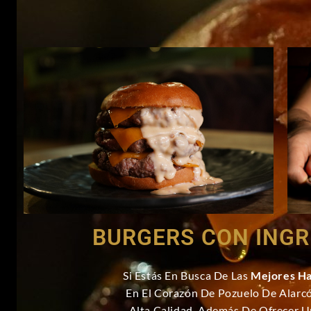
BURGERS CON INGR
Si Estás En Busca De Las
Mejores H
En El Corazón De Pozuelo De Alarc
Alta Calidad, Además De Ofrecer U